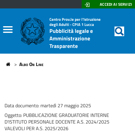
ACCEDI AI SERVIZI
Don
Motor
di
Home
Centro Prov.le per l'Istruzione
Lazzeri
degli Adulti - CPIA 1 Lucca
ricerc
Pubblicità legale e
-
Albo On Line
Amministrazione
Stagi
Trasparente
Amministrazione trasparente
>
Albo On Line
Home
Data documento: martedì 27 maggio 2025
Oggetto:
PUBBLICAZIONE GRADUATORIE INTERNE
D'ISTITUTO PERSONALE DOCENTE A.S. 2024/2025
VALEVOLI PER A.S. 2025/2026