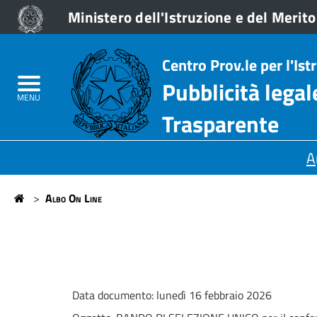
Ministero dell'Istruzione e del Merito
Don
Home
Centro Prov.le per l'Ist
Lazzeri
Albo On Line
Pubblicità lega
-
MENU
Amministrazione trasparente
Trasparente
Stagi
Sezioni
A
Principali
>
Albo On Line
Home
Data documento: lunedì 16 febbraio 2026