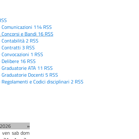
RSS
e
Comunicazioni
114
RSS
e
Concorsi e Bandi
16
RSS
e
Contabilità
2
RSS
e
Contratti
3
RSS
e
Convocazioni
1
RSS
e
Delibere
16
RSS
e
Graduatorie ATA
11
RSS
e
Graduatorie Docenti
5
RSS
e
Regolamenti e Codici disciplinari
2
RSS
 2026
»
ven
sab
dom