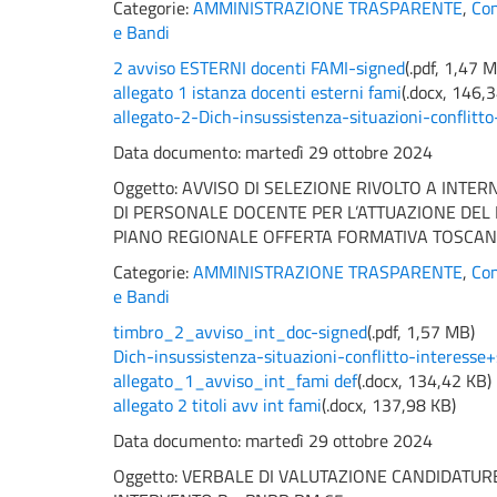
Categorie:
AMMINISTRAZIONE TRASPARENTE
,
Con
e Bandi
2 avviso ESTERNI docenti FAMI-signed
(
.pdf,
1,47 
allegato 1 istanza docenti esterni fami
(
.docx,
146,3
allegato-2-Dich-insussistenza-situazioni-conflitto
Data documento: martedì 29 ottobre 2024
Oggetto:
AVVISO DI SELEZIONE RIVOLTO A INTERN
DI PERSONALE DOCENTE PER L’ATTUAZIONE DEL
PIANO REGIONALE OFFERTA FORMATIVA TOSCANA
Categorie:
AMMINISTRAZIONE TRASPARENTE
,
Con
e Bandi
timbro_2_avviso_int_doc-signed
(
.pdf,
1,57 MB
)
Dich-insussistenza-situazioni-conflitto-interesse
allegato_1_avviso_int_fami def
(
.docx,
134,42 KB
)
allegato 2 titoli avv int fami
(
.docx,
137,98 KB
)
Data documento: martedì 29 ottobre 2024
Oggetto:
VERBALE DI VALUTAZIONE CANDIDATUR