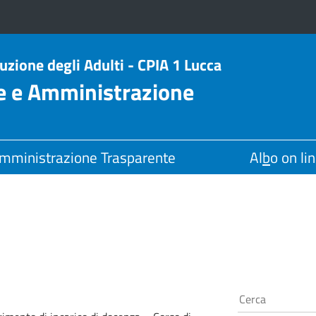
ruzione degli Adulti - CPIA 1 Lucca
le e Amministrazione
mministrazione Trasparente
Al
b
o on li