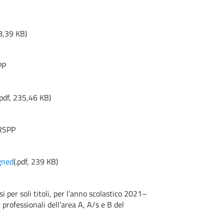
8,39 KB
)
PP
.pdf,
235,46 KB
)
RSPP
gned
(
.pdf,
239 KB
)
er soli titoli, per l’anno scolastico 2021–
li professionali dell’area A, A/s e B del