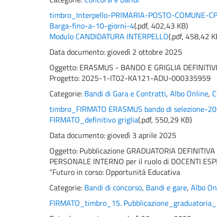
timbro_Interpello-PRIMARIA-POSTO-COMUNE-CPIA
Barga-fino-a-10-giorni-4
(
.pdf,
402,43 KB
)
Modulo CANDIDATURA INTERPELLO
(
.pdf,
458,42 K
Data documento: giovedì 2 ottobre 2025
Oggetto:
ERASMUS - BANDO E GRIGLIA DEFINITIVI
Progetto: 2025-1-IT02-KA121-ADU-000335959
Categorie:
Bandi di Gara e Contratti
,
Albo Online
,
C
timbro_FIRMATO ERASMUS bando di selezione-2
FIRMATO_definitivo griglia
(
.pdf,
550,29 KB
)
Data documento: giovedì 3 aprile 2025
Oggetto:
Pubblicazione GRADUATORIA DEFINITIVA
PERSONALE INTERNO per il ruolo di DOCENTI ESPERTI
“Futuro in corso: Opportunità Educativa
Categorie:
Bandi di concorso
,
Bandi e gare
,
Albo On
FIRMATO_timbro_15. Pubblicazione_graduatoria_