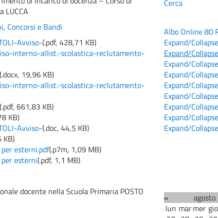
mento di incarico di docenza – Corso di
Cerca
6 a LUCCA
i
,
Concorsi e Bandi
Albo Online
80
Expand/Collaps
OLI-Avviso-
(
.pdf,
428,71 KB
)
Expand/Collaps
o-interno-allist.-scolastica-reclutamento-
Expand/Collaps
Expand/Collaps
(
.docx,
19,96 KB
)
Expand/Collaps
o-interno-allist.-scolastica-reclutamento-
Expand/Collaps
Expand/Collaps
(
.pdf,
661,83 KB
)
Expand/Collaps
78 KB
)
Expand/Collaps
OLI-Avviso-
(
.doc,
44,5 KB
)
5 KB
)
er esterni.pdf
(
.p7m,
1,09 MB
)
per esterni
(
.pdf,
1,1 MB
)
rsonale docente nella Scuola Primaria POSTO
«
agosto
lun
mar
mer
gio