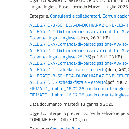
Oggetto:
BANDO DI SELEZIONE UNICO per il conferi
Lingua Inglese Base - periodo Marzo - Luglio 202
Categorie:
Consulenti e collaboratori
,
Comunicazion
ALLEGATO-B-SCHEDA-DI-DICHIARAZIONE-DEI-TIT
ALLEGATO-C-Dichiarazione-assenza-conflitto-Avvis
Docente-lingua-Inglese-
(
.docx,
26,31 KB
)
ALLEGATO-A-Domanda-di-partecipazione-Avviso-
ALLEGATO-C-Dichiarazione-assenza-conflitto-Avvis
Docente-lingua-Inglese-25-26
(
.pdf,
611,03 KB
)
ALLEGATO-A-Domanda-di-partecipazione-Avviso-
ALLEGATO D - scheda-fiscale - esperto
(
.docx,
460,
ALLEGATO-B-SCHEDA-DI-DICHIARAZIONE-DEI-TIT
ALLEGATO D - scheda-fiscale - esperto
(
.pdf,
786,2
FIRMATO_timbro_16 02 26 bando docente inglese p
FIRMATO_timbro_16 02 26 bando docente inglese 
Data documento: martedì 13 gennaio 2026
Oggetto:
Interpello preventivo per la selezione pe
COMUNE EEE - Oltre 10 giorni.
Categorie:
Concorsi e Bandi