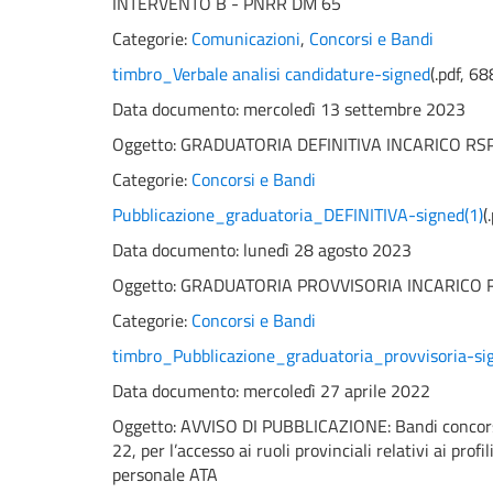
INTERVENTO B - PNRR DM 65
Categorie:
Comunicazioni
,
Concorsi e Bandi
timbro_Verbale analisi candidature-signed
(
.pdf,
68
Data documento: mercoledì 13 settembre 2023
Oggetto:
GRADUATORIA DEFINITIVA INCARICO RS
Categorie:
Concorsi e Bandi
Pubblicazione_graduatoria_DEFINITIVA-signed(1)
(
Data documento: lunedì 28 agosto 2023
Oggetto:
GRADUATORIA PROVVISORIA INCARICO 
Categorie:
Concorsi e Bandi
timbro_Pubblicazione_graduatoria_provvisoria-si
Data documento: mercoledì 27 aprile 2022
Oggetto:
AVVISO DI PUBBLICAZIONE: Bandi concorsi p
22, per l’accesso ai ruoli provinciali relativi ai profi
personale ATA