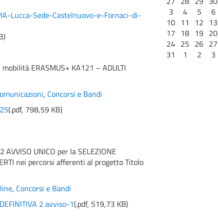
27
28
29
30
3
4
5
6
-Lucca-Sede-Castelnuovo-e-Fornaci-di-
10
11
12
13
17
18
19
20
B
)
24
25
26
27
31
1
2
3
 mobilità ERASMUS+ KA121 – ADULTI
omunicazioni
,
Concorsi e Bandi
025
(
.pdf,
798,59 KB
)
 2 AVVISO UNICO per la SELEZIONE
 nei percorsi afferenti al progetto Titolo
line
,
Concorsi e Bandi
DEFINITIVA 2 avviso-1
(
.pdf,
519,73 KB
)