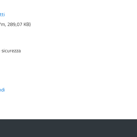
tti
7m,
289,07 KB
)
 sicurezza
ndi