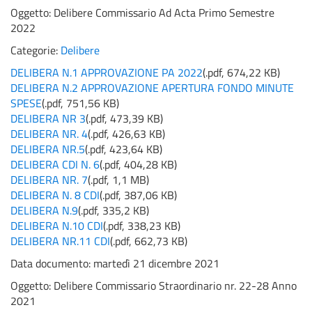
Oggetto:
Delibere Commissario Ad Acta Primo Semestre
2022
Categorie:
Delibere
DELIBERA N.1 APPROVAZIONE PA 2022
(
.pdf,
674,22 KB
)
DELIBERA N.2 APPROVAZIONE APERTURA FONDO MINUTE
SPESE
(
.pdf,
751,56 KB
)
DELIBERA NR 3
(
.pdf,
473,39 KB
)
DELIBERA NR. 4
(
.pdf,
426,63 KB
)
DELIBERA NR.5
(
.pdf,
423,64 KB
)
DELIBERA CDI N. 6
(
.pdf,
404,28 KB
)
DELIBERA NR. 7
(
.pdf,
1,1 MB
)
DELIBERA N. 8 CDI
(
.pdf,
387,06 KB
)
DELIBERA N.9
(
.pdf,
335,2 KB
)
DELIBERA N.10 CDI
(
.pdf,
338,23 KB
)
DELIBERA NR.11 CDI
(
.pdf,
662,73 KB
)
Data documento: martedì 21 dicembre 2021
Oggetto:
Delibere Commissario Straordinario nr. 22-28 Anno
2021