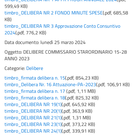
599,49 KB
)
timbro_DELIBERA NR 2 FONDO MINUTE SPESE
(
.pdf,
685,58
KB
)
timbro_DELIBERA NR 3 Approvazione Conto Consuntivo
2024
(
.pdf,
776,2 KB
)
Data documento: lunedì 25 marzo 2024
Oggetto:
DELIBERE COMMISSARIO STARORDINARIO 15-28
ANNO 2023
Categorie:
Delibere
timbro_firmata delibera n. 15
(
.pdf,
854,23 KB
)
timbro_Delibera Nr. 16 Attuazione-PA-2023
(
.pdf,
106,91 KB
)
timbro_firmata delibera n. 17
(
.pdf,
1,11 MB
)
timbro_firmata delibera n. 18
(
.pdf,
825,32 KB
)
timbro_DELIBERA NR 19(1)
(
.pdf,
645,92 KB
)
timbro_DELIBERA NR 20(1)
(
.pdf,
363,9 KB
)
timbro_DELIBERA NR 21(1)
(
.pdf,
1,31 MB
)
timbro_DELIBERA NR 23(1)
(
.pdf,
373,22 KB
)
timbro_DELIBERA NR 24(1)
(
.pdf,
339,91 KB
)