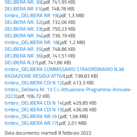
DELIBERA NR. 30
(
.pdf,
741,95 KB
)
DELIBERA NR 31
(
.pdf,
748,78 KB
)
timbro_DELIBERA NR 19
(
.pdf,
1,3 MB
)
DELIBERA NR. 32
(
.pdf,
732,06 KB
)
DELIBERA NR. 33
(
.pdf,
750,23 KB
)
DELIBERA NR. 34
(
.pdf,
736,19 KB
)
timbro_DELIBERA NR. 18
(
.pdf,
1,2 MB
)
DELIBERA NR. 35
(
.pdf,
748,86 KB
)
DELIBERA NR. 36
(
.pdf,
741,51 KB
)
DELIBERA N.37
(
.pdf,
741,86 KB
)
timbro_DELIBERA COMMISSARIO STRAORDINARIO N.38
RADIAZIONE RESIDUI ATTIVI
(
.pdf,
738,83 KB
)
timbro_DELIBERA CDI N 12
(
.pdf,
413,3 KB
)
timbro_Delibera Nr. 13 C.I.-Attuazione-Programma-Annuale-
2022
(
.pdf,
106,72 KB
)
timbro_DELIBERA CDI N 14
(
.pdf,
429,85 KB
)
timbro_DELIBERA CDI N 15
(
.pdf,
436,06 KB
)
timbro_DELIBERA NR.16
(
.pdf,
1,06 MB
)
timbro_DELIBERA NR.17
(
.pdf,
2,01 MB
)
Data documento: martedì 8 febbraio 2022