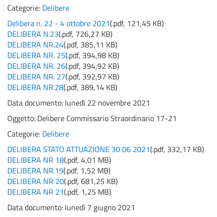
Categorie:
Delibere
Delibera n. 22 - 4 ottobre 2021
(
.pdf,
121,45 KB
)
DELIBERA N.23
(
.pdf,
726,27 KB
)
DELIBERA NR.24
(
.pdf,
385,11 KB
)
DELIBERA NR. 25
(
.pdf,
394,98 KB
)
DELIBERA NR. 26
(
.pdf,
394,92 KB
)
DELIBERA NR. 27
(
.pdf,
392,97 KB
)
DELIBERA NR.28
(
.pdf,
389,14 KB
)
Data documento: lunedì 22 novembre 2021
Oggetto:
Delibere Commissario Straordinario 17-21
Categorie:
Delibere
DELIBERA STATO ATTUAZIONE 30 06 2021
(
.pdf,
332,17 KB
)
DELIBERA NR 18
(
.pdf,
4,01 MB
)
DELIBERA NR.19
(
.pdf,
1,52 MB
)
DELIBERA NR 20
(
.pdf,
681,25 KB
)
DELIBERA NR 21
(
.pdf,
1,25 MB
)
Data documento: lunedì 7 giugno 2021