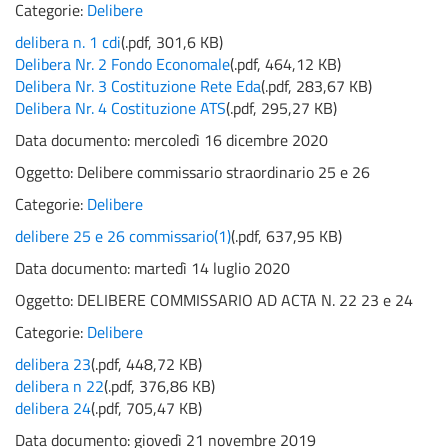
Categorie:
Delibere
delibera n. 1 cdi
(
.pdf,
301,6 KB
)
Delibera Nr. 2 Fondo Economale
(
.pdf,
464,12 KB
)
Delibera Nr. 3 Costituzione Rete Eda
(
.pdf,
283,67 KB
)
Delibera Nr. 4 Costituzione ATS
(
.pdf,
295,27 KB
)
Data documento: mercoledì 16 dicembre 2020
Oggetto:
Delibere commissario straordinario 25 e 26
Categorie:
Delibere
delibere 25 e 26 commissario(1)
(
.pdf,
637,95 KB
)
Data documento: martedì 14 luglio 2020
Oggetto:
DELIBERE COMMISSARIO AD ACTA N. 22 23 e 24
Categorie:
Delibere
delibera 23
(
.pdf,
448,72 KB
)
delibera n 22
(
.pdf,
376,86 KB
)
delibera 24
(
.pdf,
705,47 KB
)
Data documento: giovedì 21 novembre 2019