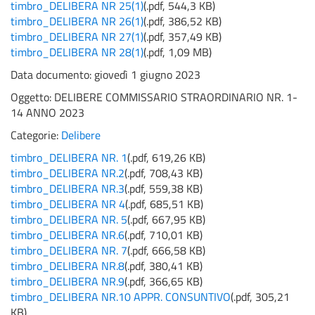
timbro_DELIBERA NR 25(1)
(
.pdf,
544,3 KB
)
timbro_DELIBERA NR 26(1)
(
.pdf,
386,52 KB
)
timbro_DELIBERA NR 27(1)
(
.pdf,
357,49 KB
)
timbro_DELIBERA NR 28(1)
(
.pdf,
1,09 MB
)
Data documento: giovedì 1 giugno 2023
Oggetto:
DELIBERE COMMISSARIO STRAORDINARIO NR. 1-
14 ANNO 2023
Categorie:
Delibere
timbro_DELIBERA NR. 1
(
.pdf,
619,26 KB
)
timbro_DELIBERA NR.2
(
.pdf,
708,43 KB
)
timbro_DELIBERA NR.3
(
.pdf,
559,38 KB
)
timbro_DELIBERA NR 4
(
.pdf,
685,51 KB
)
timbro_DELIBERA NR. 5
(
.pdf,
667,95 KB
)
timbro_DELIBERA NR.6
(
.pdf,
710,01 KB
)
timbro_DELIBERA NR. 7
(
.pdf,
666,58 KB
)
timbro_DELIBERA NR.8
(
.pdf,
380,41 KB
)
timbro_DELIBERA NR.9
(
.pdf,
366,65 KB
)
timbro_DELIBERA NR.10 APPR. CONSUNTIVO
(
.pdf,
305,21
KB
)