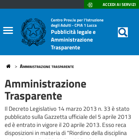
ACCEDI AI SERVIZI
Don
Motor
di
Home
Centro Prov.le per l'Istruzione
Lazzeri
degli Adulti - CPIA 1 Lucca
ricerc
Pubblicità legale e
-
Albo On Line
Amministrazione
Stagi
Trasparente
Amministrazione trasparente
>
Amministrazione trasparente
Home
Amministrazione
Trasparente
Il Decreto Legislativo 14 marzo 2013 n. 33 è stato
pubblicato sulla Gazzetta ufficiale del 5 aprile 2013
ed è entrato in vigore il 20 aprile 2013. Esso reca
disposizioni in materia di "Riordino della disciplina