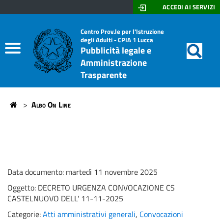
ACCEDI AI SERVIZI
Don
Motor
di
Home
Centro Prov.le per l'Istruzione
Lazzeri
degli Adulti - CPIA 1 Lucca
ricerc
Pubblicità legale e
-
Albo On Line
Amministrazione
Stagi
Trasparente
Amministrazione trasparente
>
Albo On Line
Home
Data documento: martedì 11 novembre 2025
Oggetto:
DECRETO URGENZA CONVOCAZIONE CS
CASTELNUOVO DELL' 11-11-2025
Categorie:
Atti amministrativi generali
,
Convocazioni